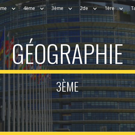
ème
4ème
3ème
2de
1ère
T
ip to main content
Skip to navigat
GÉOGRAPHIE
3ÈME