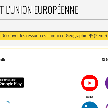
ET L'UNION EUROPÉENNE
Découvrir les ressources Lumni en Géographie 🌍 (3ème)
obile
💻
D
YouTube