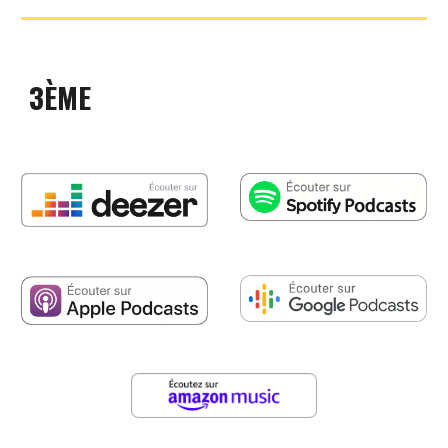
3
ÈME