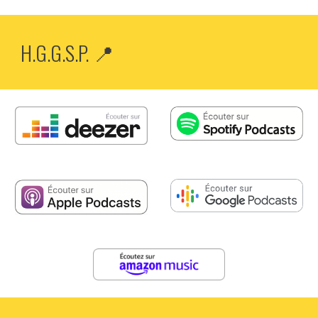
H.G.G.S.P. 📍