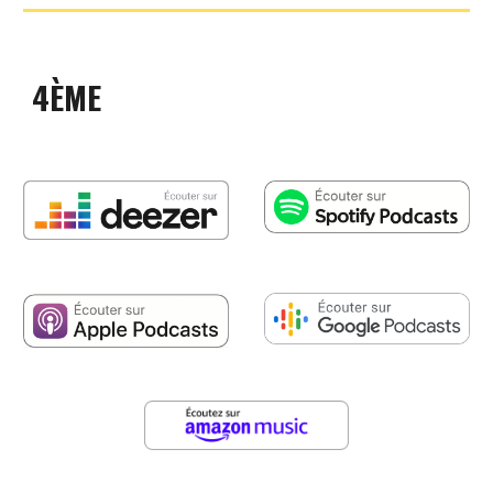
4
ÈME