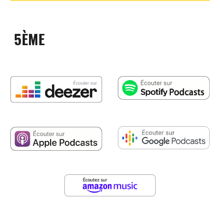
5
ÈME