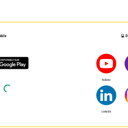
obile
💻
D
YouTube
LinkedIn