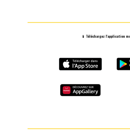
📱 Téléchargez
l'a
pplication m