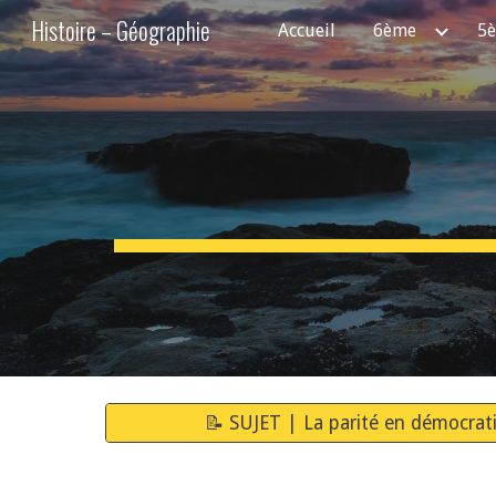
Histoire – Géographie
Accueil
6ème
5
Sk
📝 SUJET | La parité en démocratie