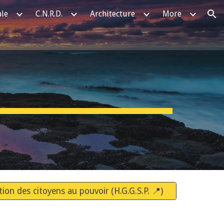
ale
C.N.R.D.
Architecture
More
ion
tion des citoyens au pouvoir (H.G.G.S.P. 📍)