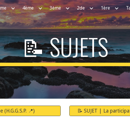
ème
4ème
3ème
2de
1ère
T
ip to main content
Skip to navigat
📝 SUJETS
 (H.G.G.S.P. 📍)
📝 SUJET | La participa