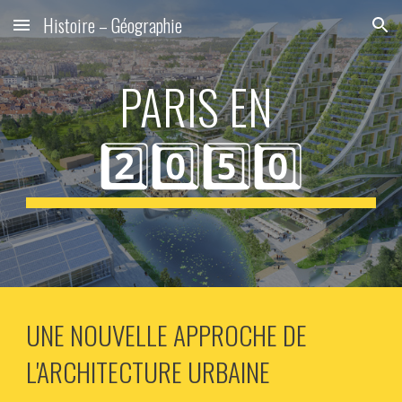
Histoire – Géographie
Skip to main content
Skip to navigation
PARIS EN 
2️⃣0️⃣5️⃣0️⃣
UNE NOUVELLE APPROCHE DE 
L'ARCHITECTURE URBAINE